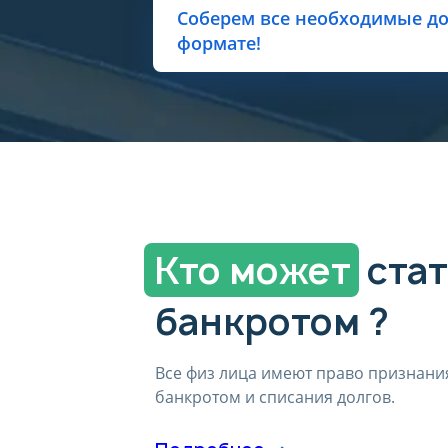
Отозвать согласие можно, направ
Соберем все необходимые до
персональных данных». Для связи 
формате!
Политика оператора в отношении 
dolgi28.ru/politika-konfidencialnosti
Кто может
стат
банкротом ?
Все физ лица имеют право признани
банкротом и списания долгов.