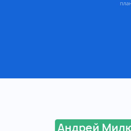
план
Андрей Мил