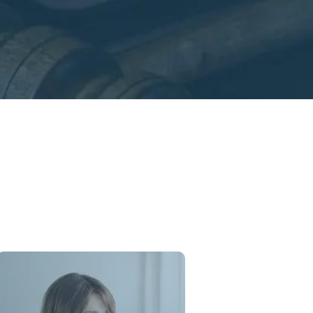
ласия на обработку
онтакты».
 spisat-