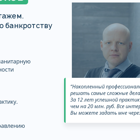
тажем.
о банкротству
манитарную
ности
“Накопленный профессиона
решать самые сложные дела 
За 12 лет успешной практик
ктику.
чем на 20 млн. руб. Все инт
Вы можете задать мне через
правлению