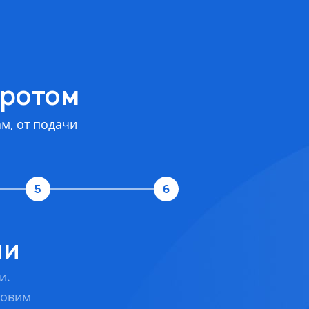
кротом
м, от подачи
5
6
ии
и.
товим