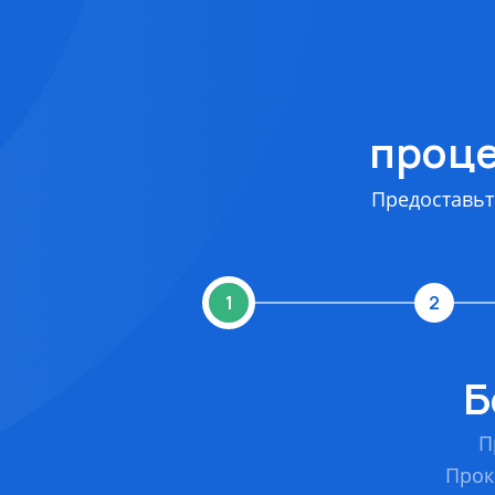
проце
Предоставьт
1
2
Б
П
Прок