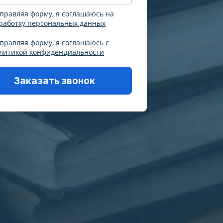
осмотры баннеров и
правляя форму, я соглашаюсь на
работку персональных данных
правляя форму, я соглашаюсь с
литикой конфиденциальности
Заказать звонок
уйста, корректно заполните
 согласитесь на обработку
х, согласитесь с политикой
денциальности
ись, систематизация,
редоставление, доступ),
и нажатии кнопки
 действует в течение 3