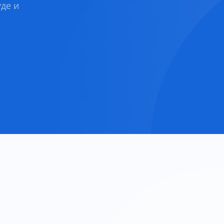
уде и